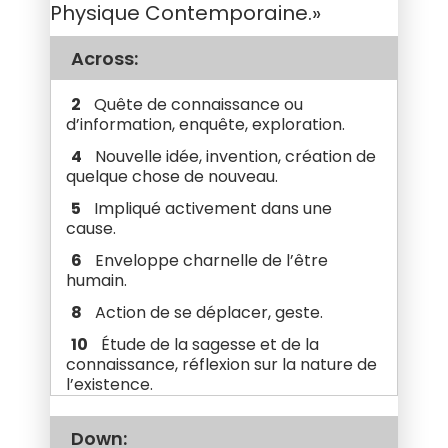
Physique Contemporaine.»
Across:
2
Quête de connaissance ou
d’information, enquête, exploration.
4
Nouvelle idée, invention, création de
quelque chose de nouveau.
5
Impliqué activement dans une
cause.
6
Enveloppe charnelle de l’être
humain.
8
Action de se déplacer, geste.
10
Étude de la sagesse et de la
connaissance, réflexion sur la nature de
l’existence.
11
Caractère unique, identité propre,
nature intrinsèque d’un individu.
Down: