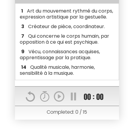
12
Troupe de danseurs.
1
Art du mouvement rythmé du corps,
13
Action de donner et recevoir en
expression artistique par la gestuelle.
retour troc. Transaction.
3
Créateur de pièce, coordinateur.
15
Représentation artistique,
7
Qui concerne le corps humain, par
exhibition publique, performance.
opposition à ce qui est psychique.
9
Vécu, connaissances acquises,
apprentissage par la pratique.
14
Qualité musicale, harmonie,
sensibilité à la musique.
00
:
00
Completed:
0
/
15