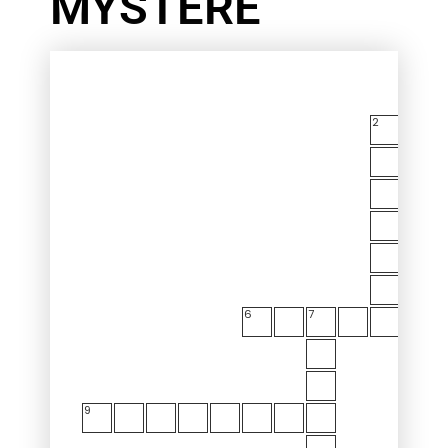
MYSTÈRE
2
4
6
7
8
9